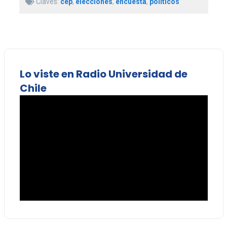
Claves:
cep
,
elecciones
,
encuesta
,
políticos
Lo viste en Radio Universidad de
Chile