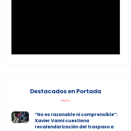
Destacados en Portada
“No es razonable ni comprensible”:
Xavier Vanni cuestiona
recalendarización del traspaso a