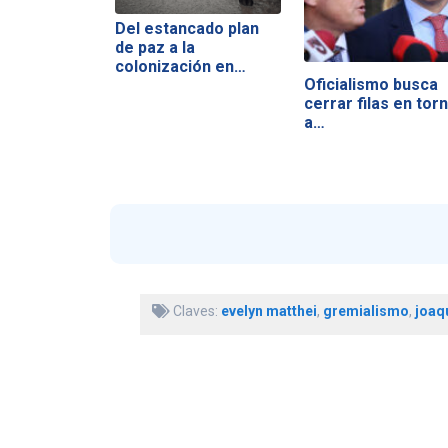
Del estancado plan
de paz a la
colonización en…
Oficialismo busca
cerrar filas en tor
a…
Claves:
evelyn matthei
,
gremialismo
,
joaqu