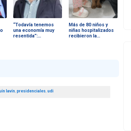
“Todavía tenemos
Más de 80 niños y
no
una economía muy
niñas hospitalizados
resentida”:…
recibieron la…
ín lavín
,
presidenciales
,
udi