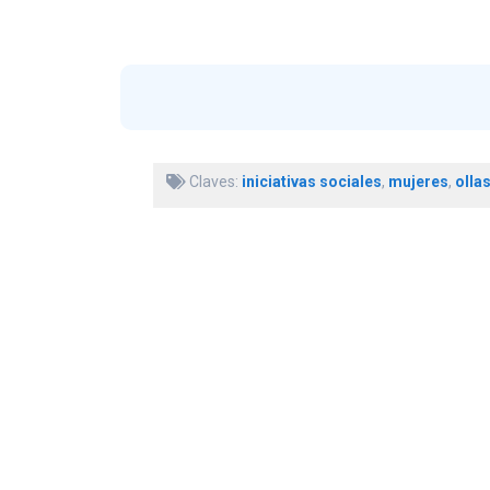
Claves:
iniciativas sociales
,
mujeres
,
olla