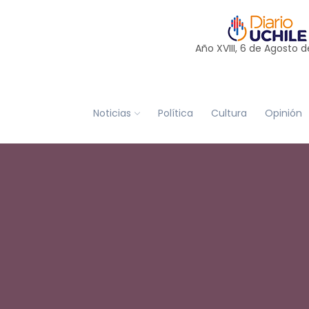
Año XVIII, 6 de
Agosto
d
Noticias
Política
Cultura
Opinión