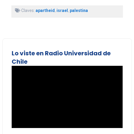
Claves:
apartheid
,
israel
,
palestina
Lo viste en Radio Universidad de
Chile