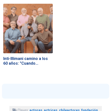
Inti-Illimani camino a los
60 años: "Cuando…
Claves:
actores
,
actrices
,
chileactores
,
fundación
,