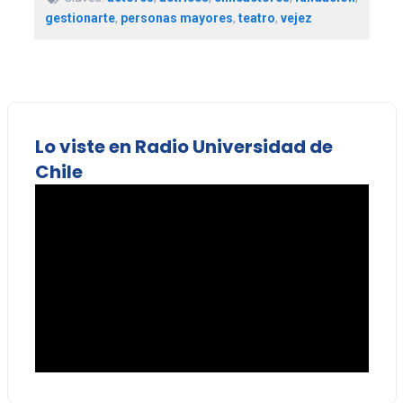
gestionarte
,
personas mayores
,
teatro
,
vejez
Lo viste en Radio Universidad de
Chile