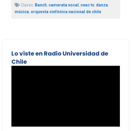
Claves:
Banch
,
camerata vocal
,
ceac tv
,
danza
,
música
,
orquesta sinfónica nacional de chile
Lo viste en Radio Universidad de
Chile