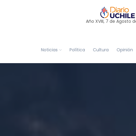
Año XVIII, 7 de
Agosto
d
Noticias
Política
Cultura
Opinión