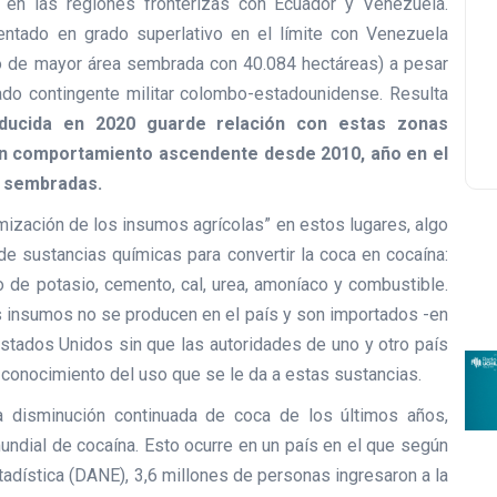
 en las regiones fronterizas con Ecuador y Venezuela.
tado en grado superlativo en el límite con Venezuela
o de mayor área sembrada con 40.084 hectáreas) a pesar
ado contingente militar colombo-estadounidense. Resulta
ducida en 2020 guarde relación con estas zonas
un comportamiento ascendente desde 2010, año en el
s sembradas.
imización de los insumos agrícolas” en estos lugares, algo
de sustancias químicas para convertir la coca en cocaína:
to de potasio, cemento, cal, urea, amoníaco y combustible.
s insumos no se producen en el país y son importados -en
stados Unidos sin que las autoridades de uno y otro país
 conocimiento del uso que se le da a estas sustancias.
a disminución continuada de coca de los últimos años,
undial de cocaína. Esto ocurre en un país en el que según
adística (DANE), 3,6 millones de personas ingresaron a la