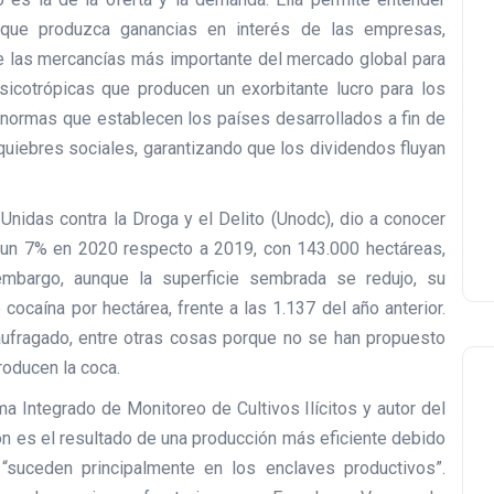
 que produzca ganancias en interés de las empresas,
e las mercancías más importante del mercado global para
sicotrópicas que producen un exorbitante lucro para los
o normas que establecen los países desarrollados a fin de
i quiebres sociales, garantizando que los dividendos fluyan
Unidas contra la Droga y el Delito (Unodc), dio a conocer
 un 7% en 2020 respecto a 2019, con 143.000 hectáreas,
 embargo, aunque la superficie sembrada se redujo, su
ocaína por hectárea, frente a las 1.137 del año anterior.
naufragado, entre otras cosas porque no se han propuesto
roducen la coca.
a Integrado de Monitoreo de Cultivos Ilícitos y autor del
ón es el resultado de una producción más eficiente debido
“suceden principalmente en los enclaves productivos”.