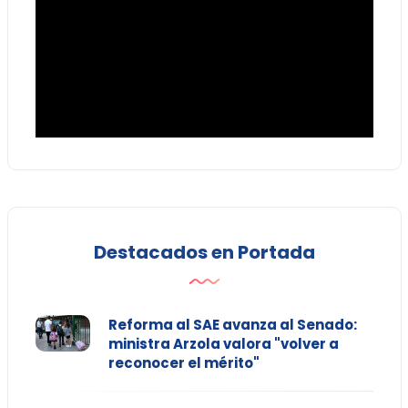
Destacados en Portada
Reforma al SAE avanza al Senado:
ministra Arzola valora "volver a
reconocer el mérito"