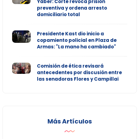
Yáber: Corte revoca prisión
preventiva y ordena arresto
domiciliario total
Presidente Kast dio inicio a
copamiento policial en Plaza de
Armas: "La mano ha cambiado"
Comisión de ética revisará
antecedentes por discusión entre
las senadoras Flores y Campillai
Más Artículos