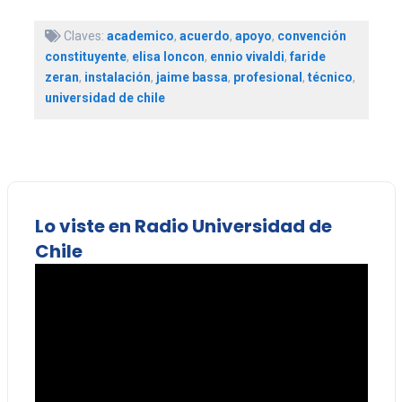
Claves:
academico
,
acuerdo
,
apoyo
,
convención
constituyente
,
elisa loncon
,
ennio vivaldi
,
faride
zeran
,
instalación
,
jaime bassa
,
profesional
,
técnico
,
universidad de chile
Lo viste en Radio Universidad de
Chile