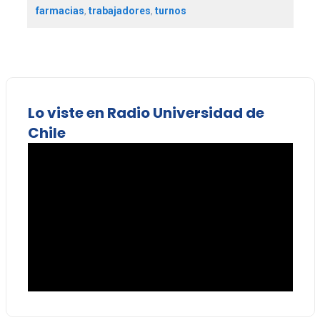
farmacias
,
trabajadores
,
turnos
Lo viste en Radio Universidad de
Chile