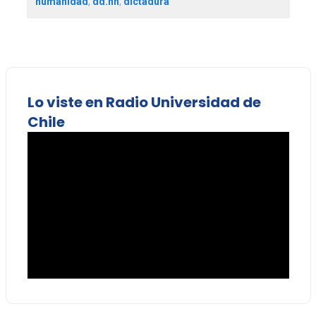
humanidad
,
dd.hh
,
dictadura
Lo viste en Radio Universidad de
Chile