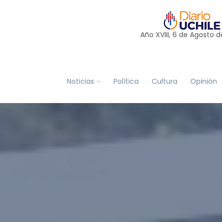
Año XVIII, 6 de
Agosto
d
Noticias
Política
Cultura
Opinión