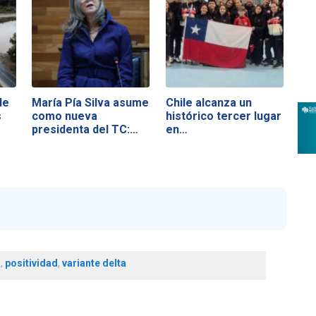
de
María Pía Silva asume
Chile alcanza un
s
como nueva
histórico tercer lugar
presidenta del TC:…
en…
a
,
positividad
,
variante delta