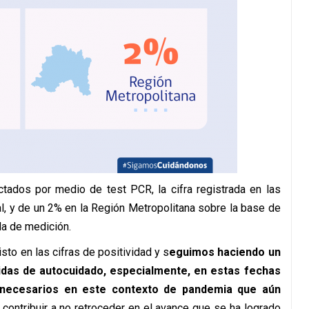
tados por medio de test PCR, la cifra registrada en las
al, y de un 2% en la Región Metropolitana sobre la base de
da de medición.
to en las cifras de positividad y s
eguimos haciendo un
didas de autocuidado, especialmente, en estas fechas
innecesarios en este contexto de pandemia que aún
ontribuir a no retroceder en el avance que se ha logrado