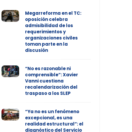
Megarreforma en el TC:
oposición celebra
admisibilidad de los
requerimientos y
organizaciones civiles
toman parte en la
discusión
“No es razonable ni
comprensible”: Xavier
Vanni cuestiona
recalendarización del
traspaso a los SLEP
“Ya no es un fenómeno
excepcional, es una
realidad estructural”: el
diagnóstico del Servicio