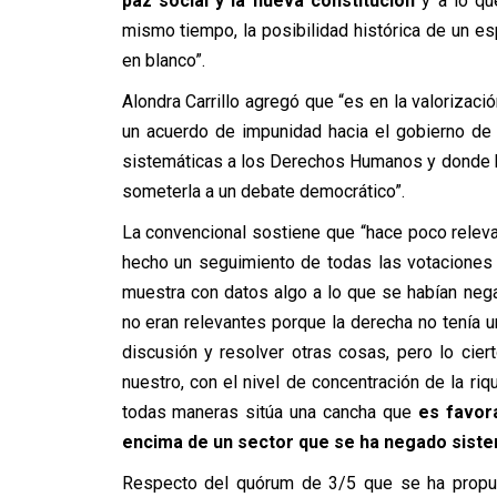
paz social y la nueva constitución
y a lo que
mismo tiempo, la posibilidad histórica de un es
en blanco”.
Alondra Carrillo agregó que “es en la valoriza
un acuerdo de impunidad hacia el gobierno de
sistemáticas a los Derechos Humanos y donde h
someterla a un debate democrático”.
La convencional sostiene que “hace poco releva
hecho un seguimiento de todas las votaciones 
muestra con datos algo a lo que se habían neg
no eran relevantes porque la derecha no tenía un
discusión y resolver otras cosas, pero lo cie
nuestro, con el nivel de concentración de la ri
todas maneras sitúa una cancha que
es favor
encima de un sector que se ha negado siste
Respecto del quórum de 3/5 que se ha propues