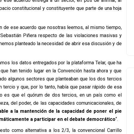
 ese acuerdo entrega a un sector, en pos de afirmar, al
pacio constitucional y constituyente que parte de una hoja
ción de ese acuerdo que nosotras leemos, al mismo tiempo,
 Sebastián Piñera respecto de las violaciones masivas y
emos planteado la necesidad de abrir esa discusión y de
mos los datos entregados por la plataforma Telar, que ha
que han tenido lugar en la Convención hasta ahora y que
ado algunos sectores que planteaban que los dos tercios
 tercio y que, por lo tanto, había que pasar rápido de esa
rto es que el quórum de dos tercios, en un país como el
queza, del poder, de las capacidades comunicacionales, de
able a la mantención de la capacidad de poner el pie
máticamente a participar en el debate democrático
“.
to como alternativa a los 2/3, la convencional Carrillo