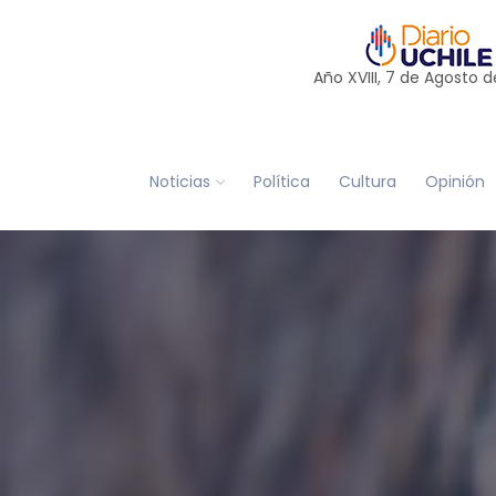
Año XVIII, 7 de
Agosto
d
Noticias
Política
Cultura
Opinión