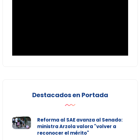
Destacados en Portada
Reforma al SAE avanza al Senado:
ministra Arzola valora "volver a
reconocer el mérito"