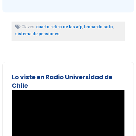
Claves:
cuarto retiro de las afp
,
leonardo soto
,
sistema de pensiones
Lo viste en Radio Universidad de
Chile