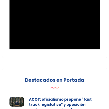
Destacados en Portada
ACOT: oficialismo propone "fast
track legislativo" y oposición