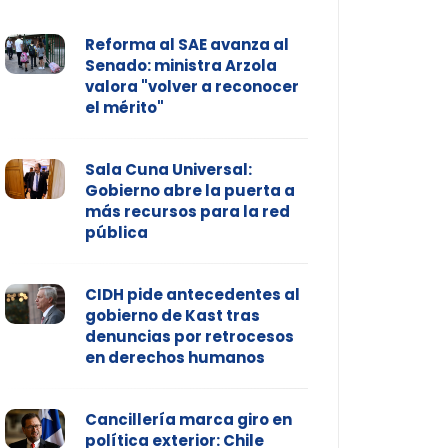
Reforma al SAE avanza al
Senado: ministra Arzola
valora "volver a reconocer
el mérito"
Sala Cuna Universal:
Gobierno abre la puerta a
más recursos para la red
pública
CIDH pide antecedentes al
gobierno de Kast tras
denuncias por retrocesos
en derechos humanos
Cancillería marca giro en
política exterior: Chile