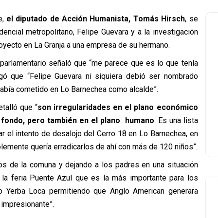
e,
el diputado de Acción Humanista, Tomás Hirsch
, se
dencial metropolitano, Felipe Guevara y a la investigación
proyecto en La Granja a una empresa de su hermano.
 parlamentario señaló que “me parece que es lo que tenía
gó que “Felipe Guevara ni siquiera debió ser nombrado
había cometido en Lo Barnechea como alcalde”.
talló que “
son irregularidades en el plano económico
a fondo, pero también en el plano humano
. Es una lista
 el intento de desalojo del Cerro 18 en Lo Barnechea, en
plemente quería erradicarlos de ahí con más de 120 niños”.
gios de la comuna y dejando a los padres en una situación
 la feria Puente Azul que es la más importante para los
o Yerba Loca permitiendo que Anglo American generara
 impresionante”.