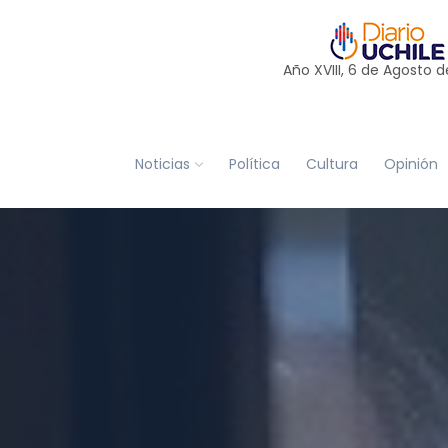
Año XVIII, 6 de
Agosto
d
Noticias
Política
Cultura
Opinión