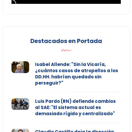
Destacados en Portada
Isabel Allende: "Sin la Vicaría,
¿cuántos casos de atropellos a los
DD.HH. habrían quedado sin
perseguir?"
Luis Pardo (RN) defiende cambios
al SAE: "El sistema actual es
demasiado rígido y centralizado"
Claudio Castillo deja la dirección