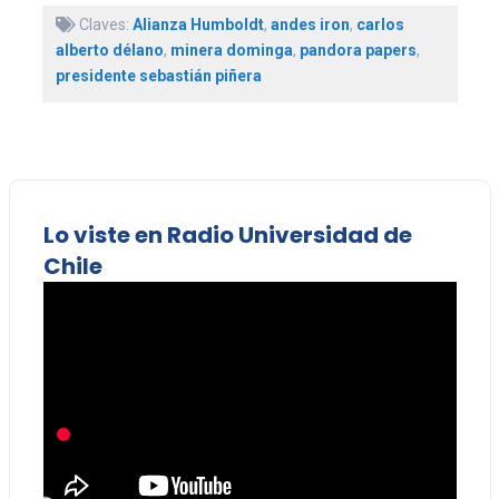
Claves:
Alianza Humboldt
,
andes iron
,
carlos
alberto délano
,
minera dominga
,
pandora papers
,
presidente sebastián piñera
Lo viste en Radio Universidad de
Chile