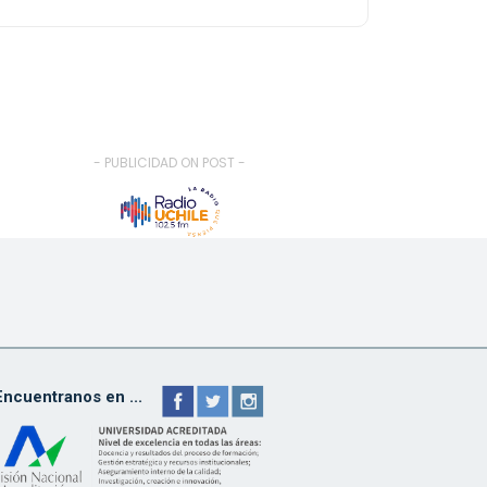
- PUBLICIDAD ON POST -
Encuentranos en ...