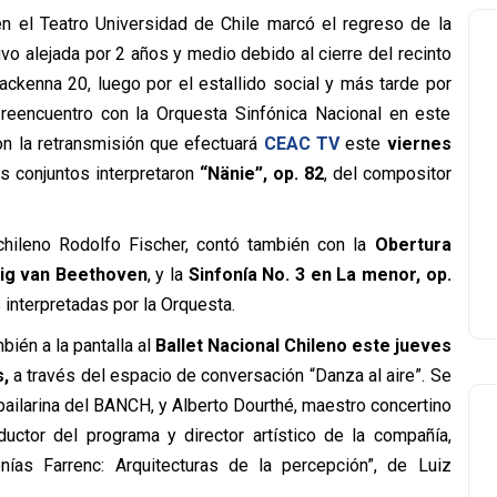
en el Teatro Universidad de Chile marcó el regreso de la
vo alejada por 2 años y medio debido al cierre del recinto
ackenna 20, luego por el estallido social y más tarde por
 reencuentro con la Orquesta Sinfónica Nacional en este
on la retransmisión que efectuará
CEAC TV
este
viernes
s conjuntos interpretaron
“Nänie”, op. 82
, del compositor
chileno Rodolfo Fischer, contó también con la
Obertura
ig van Beethoven
, y la
Sinfonía No. 3 en La menor, op.
 interpretadas por la Orquesta.
bién a la pantalla al
Ballet Nacional Chileno este jueves
s,
a través del espacio de conversación “Danza al aire”. Se
 bailarina del BANCH, y Alberto Dourthé, maestro concertino
ductor del programa y director artístico de la compañía,
nías Farrenc: Arquitecturas de la percepción”, de Luiz