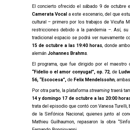
El concierto ofrecido el sábado 9 de octubre 
Camerata Vocal
a este escenario, del que estu
cultural – primero por los trabajos de Vicuña M
restricciones debido a la pandemia –. Así, su
tradicional espacio se podrá ver nuevamente c
15 de octubre a las 19:40 horas
, donde ambo
alemán
Johannes Brahms
.
El programa, que fue dirigido por el maestro 
“Fidelio o el amor conyugal”, op. 72
, de
Ludw
56, “Escocesa”,
de
Felix Mendelssohn
, ambas
Por otra parte, la plataforma
streaming
traerá tam
14 y domingo 17 de octubre a las 20:00 hora
trata del episodio que contó con Vanesa Turelli,
de la Sinfónica Nacional, quienes junto al con
Mathieu Guilhaumon, repasaron la obra “Sinfo
Fernando Bongiovanni.