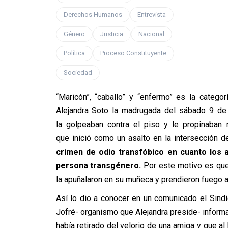
Derechos Humanos
Entrevista
Género
Justicia
Nacional
Política
Proceso Constituyente
Sociedad
“Maricón”, “caballo” y “enfermo” es la catego
Alejandra Soto la madrugada del sábado 9 de
la golpeaban contra el piso y le propinaban 
que inició como un asalto en la intersección
crimen de odio transfóbico en cuanto los 
persona transgénero.
Por este motivo es que 
la apuñalaron en su muñeca y prendieron fuego a
Así lo dio a conocer en un comunicado el Sind
Jofré- organismo que Alejandra preside- inform
había retirado del velorio de una amiga y que al 