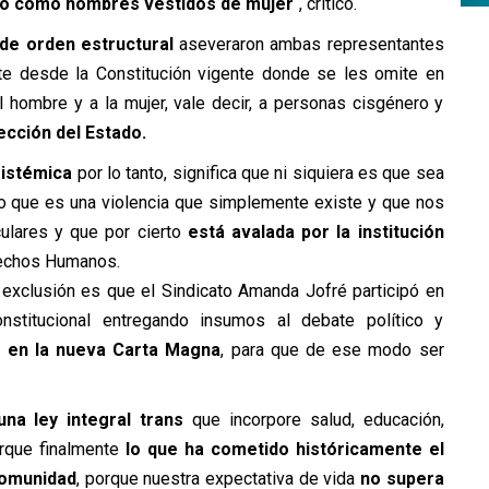
do como hombres vestidos de mujer
“, criticó.
 de orden estructural
aseveraron ambas representantes
rte desde la Constitución vigente donde se les omite en
l hombre y a la mujer, vale decir, a personas cisgénero y
ección del Estado.
sistémica
por lo tanto, significa que ni siquiera es que sea
sino que es una violencia que simplemente existe y que nos
ulares y que por cierto
está avalada por la institución
rechos Humanos.
 exclusión es que el Sindicato Amanda Jofré participó en
stitucional entregando insumos al debate político y
a en la nueva Carta Magna
, para que de ese modo ser
na ley integral trans
que incorpore salud, educación,
orque finalmente
lo que ha cometido históricamente el
comunidad
, porque nuestra expectativa de vida
no supera