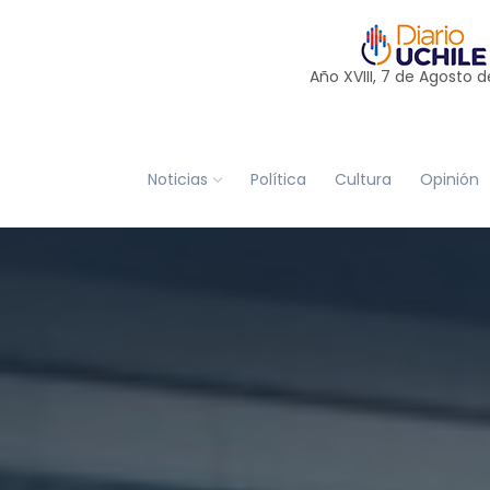
Año XVIII, 7 de
Agosto
d
Noticias
Política
Cultura
Opinión