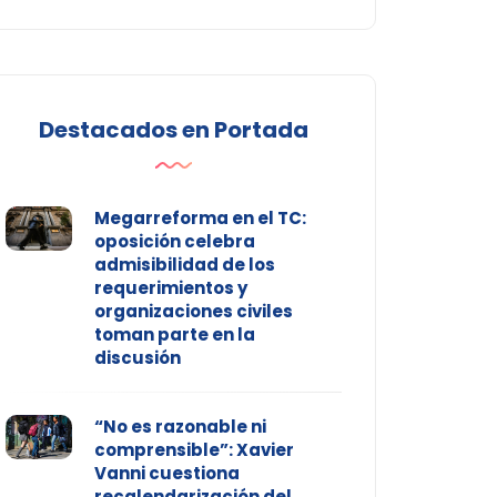
Destacados en Portada
Megarreforma en el TC:
oposición celebra
admisibilidad de los
requerimientos y
organizaciones civiles
toman parte en la
discusión
“No es razonable ni
comprensible”: Xavier
Vanni cuestiona
recalendarización del