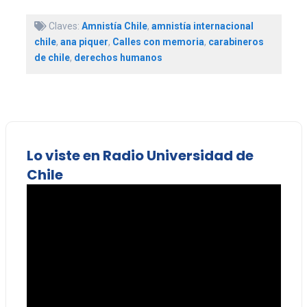
Claves:
Amnistía Chile
,
amnistía internacional
chile
,
ana piquer
,
Calles con memoria
,
carabineros
de chile
,
derechos humanos
Lo viste en Radio Universidad de
Chile