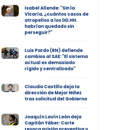
Isabel Allende: "Sin la
Vicaría, ¿cuántos casos de
atropellos a los DD.HH.
habrían quedado sin
perseguir?"
Luis Pardo (RN) defiende
cambios al SAE: "El sistema
actual es demasiado
rígido y centralizado"
Claudio Castillo deja la
dirección de Mejor Niñez
tras solicitud del Gobierno
Joaquín Lavín León deja
Capitán Yáber: Corte
revoca prisión preventiva y