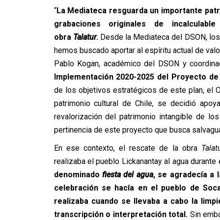
“
La Mediateca resguarda un importante patr
grabaciones originales de incalculabl
obra
Talatur
.
Desde la Mediateca del DSON, los 
hemos buscado aportar al espíritu actual de valor
Pablo Kogan, académico del DSON y coordina
Implementación 2020-2025 del Proyecto de 
de los objetivos estratégicos de este plan, el 
patrimonio cultural de Chile, se decidió apo
revalorización del patrimonio intangible de lo
pertinencia de este proyecto que busca salvagua
En ese contexto, el rescate de la obra
Talat
realizaba el pueblo Lickanantay al agua durante
denominado
fiesta del agua
, se agradecía a l
celebración se hacía en el pueblo de Soc
realizaba cuando se llevaba a cabo la limpi
transcripción o interpretación total.
Sin emba