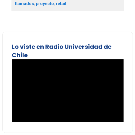
llamados
,
proyecto
,
retail
Lo viste en Radio Universidad de
Chile