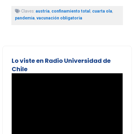
Claves:
austria
,
confinamiento total
,
cuarta ola
,
pandemia
,
vacunación obligatoria
Lo viste en Radio Universidad de
Chile