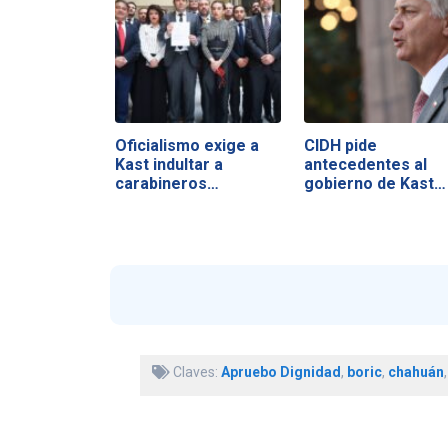
Oficialismo exige a
CIDH pide
Kast indultar a
antecedentes al
carabineros…
gobierno de Kast
tras…
Claves:
Apruebo Dignidad
,
boric
,
chahuán