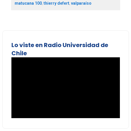
matucana 100
,
thierry defert
,
valparaíso
Lo viste en Radio Universidad de
Chile