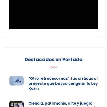
Destacados en Portada
"Otro retroceso más": las críticas al
proyecto que busca congelar la Ley
Karin
Ciencia, patrimonio, arte y juego: