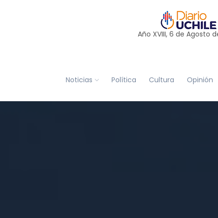
Año XVIII, 6 de
Agosto
d
Noticias
Política
Cultura
Opinión