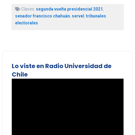
Claves:
segunda vuelta presidencial 2021
,
senador francisco chahuán
,
servel
,
tribunales
electorales
Lo viste en Radio Universidad de
Chile