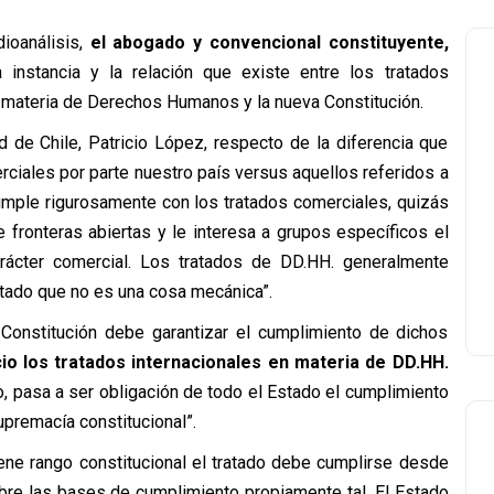
ioanálisis,
el abogado y convencional constituyente,
a instancia y la relación que existe entre los tratados
en materia de Derechos Humanos y la nueva Constitución.
d de Chile, Patricio López, respecto de la diferencia que
ciales por parte nuestro país versus aquellos referidos a
cumple rigurosamente con los tratados comerciales, quizás
e fronteras abiertas y le interesa a grupos específicos el
rácter comercial. Los tratados de DD.HH. generalmente
Estado que no es una cosa mecánica”.
onstitución debe garantizar el cumplimiento de dichos
cio los tratados internacionales en materia de DD.HH.
to, pasa a ser obligación de todo el Estado el cumplimiento
supremacía constitucional”.
iene rango constitucional el tratado debe cumplirse desde
obre las bases de cumplimiento propiamente tal. El Estado