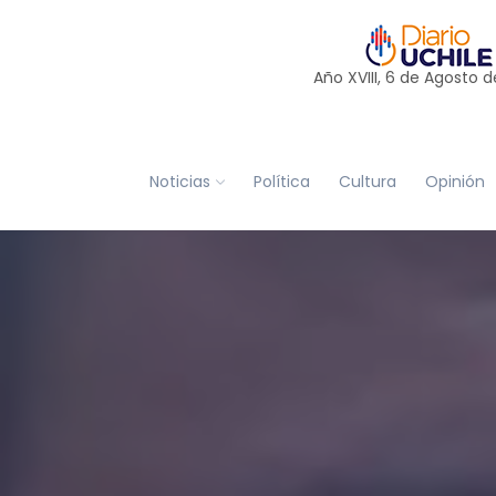
Año XVIII, 6 de
Agosto
d
Noticias
Política
Cultura
Opinión