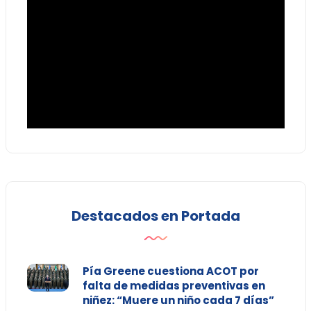
Destacados en Portada
Pía Greene cuestiona ACOT por
falta de medidas preventivas en
niñez: “Muere un niño cada 7 días”