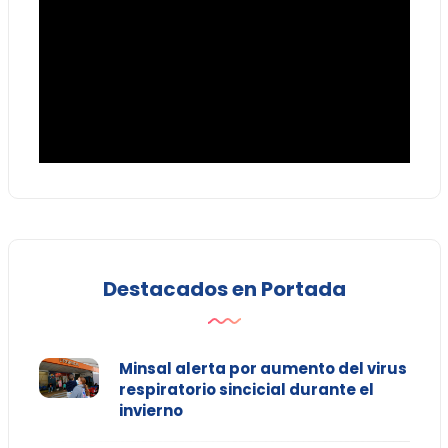
Destacados en Portada
Minsal alerta por aumento del virus
respiratorio sincicial durante el
invierno