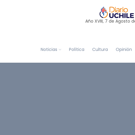
Año XVIII, 7 de
Agosto
d
Noticias
Política
Cultura
Opinión