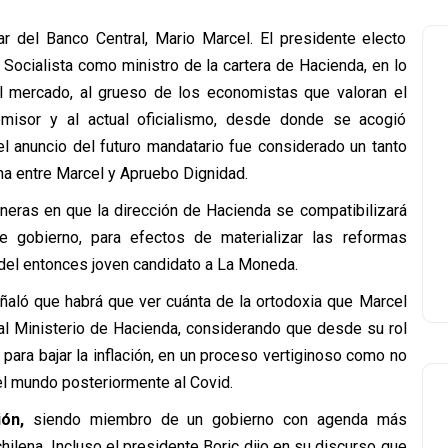
lar del Banco Central, Mario Marcel. El presidente electo
o Socialista como ministro de la cartera de Hacienda, en lo
 mercado, al grueso de los economistas que valoran el
misor y al actual oficialismo, desde donde se acogió
el anuncio del futuro mandatario fue considerado un tanto
ha entre Marcel y Apruebo Dignidad.
neras en que la dirección de Hacienda se compatibilizará
e gobierno, para efectos de materializar las reformas
del entonces joven candidato a La Moneda.
ñaló que habrá que ver cuánta de la ortodoxia que Marcel
al Ministerio de Hacienda, considerando que desde su rol
 para bajar la inflación, en un proceso vertiginoso como no
el mundo posteriormente al Covid.
ón,
siendo miembro de un gobierno con agenda más
ilena. Incluso el presidente Boric dijo en su discurso que