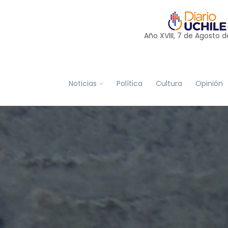
Año XVIII, 7 de
Agosto
d
Noticias
Política
Cultura
Opinión