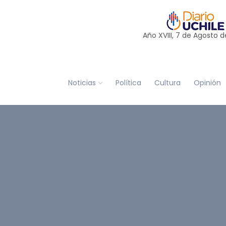
Año XVIII, 7 de
Agosto
d
Noticias
Política
Cultura
Opinión