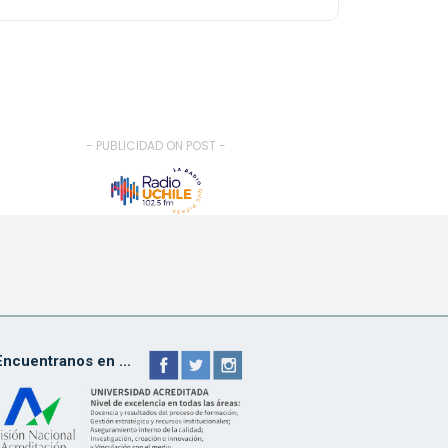
- PUBLICIDAD ON POST -
Encuentranos en ...