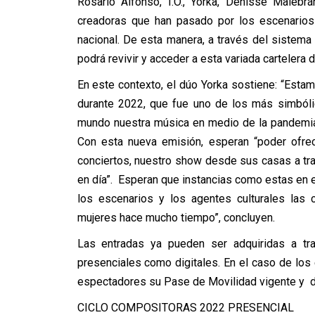
Rosario Alfonso, I.O., Yorka, Denisse Malebr
creadoras que han pasado por los escenario
nacional. De esta manera, a través del sistema 
podrá revivir y acceder a esta variada cartelera 
En este contexto, el dúo Yorka sostiene: “Esta
durante 2022, que fue uno de los más simbóli
mundo nuestra música en medio de la pandemia, l
Con esta nueva emisión, esperan “poder ofrec
conciertos, nuestro show desde sus casas a tra
en día”. Esperan que instancias como estas en e
los escenarios y los agentes culturales las 
mujeres hace mucho tiempo”, concluyen.
Las entradas ya pueden ser adquiridas a t
presenciales como digitales. En el caso de los 
espectadores su Pase de Movilidad vigente y d
CICLO COMPOSITORAS 2022 PRESENCIAL