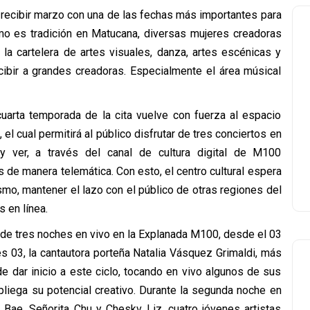
 recibir marzo con una de las fechas más importantes para
omo es tradición en Matucana, diversas mujeres creadoras
la cartelera de artes visuales, danza, artes escénicas y
cibir a grandes creadoras. Especialmente el área músical
cuarta temporada de la cita vuelve con fuerza al espacio
 el cual permitirá al público disfrutar de tres conciertos en
 ver, a través del canal de cultura digital de M100
s de manera telemática. Con esto, el centro cultural espera
smo, mantener el lazo con el público de otras regiones del
 en línea.
r de tres noches en vivo en la Explanada M100, desde el 03
es 03, la cantautora porteña Natalia Vásquez Grimaldi, más
 dar inicio a este ciclo, tocando en vivo algunos de sus
pliega su potencial creativo. Durante la segunda noche en
 Bae, Señorita Chu y Cheskv Liz, cuatro jóvenes artistas