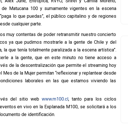
án, Alex June, Entrópica, RVYO, Shirel y Camila Moreno;
s de Matucana 100 y sumamente vigentes en la escena
“paga lo que puedas”, el público capitalino y de regiones
desde cualquier parte.
mos muy contentas de poder retransmitir nuestro concierto
cos ya que pudimos mostrarle a la gente de Chile y del
a que tenía totalmente paralizada a la escena artística”.
erle a la gente, que en este minuto no tiene acceso a
vés de la descentralización que permite el streaming hoy
l Mes de la Mujer permitan “reflexionar y replantear desde
condiciones laborales en las que estamos viviendo las
ravés del sitio web
www.m100.cl
, tanto para los ciclos
eventos en vivo en la Explanada M100, se solicitará a los
ocumento de identificación.