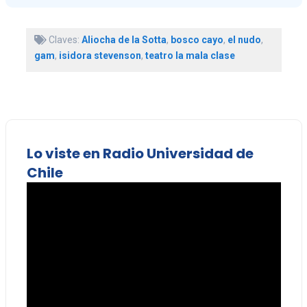
Claves:
Aliocha de la Sotta
,
bosco cayo
,
el nudo
,
gam
,
isidora stevenson
,
teatro la mala clase
Lo viste en Radio Universidad de
Chile