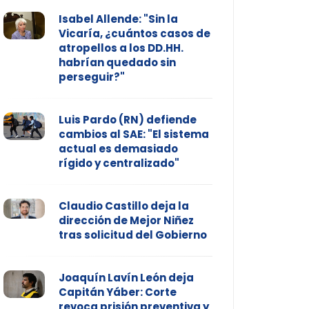
Isabel Allende: "Sin la
Vicaría, ¿cuántos casos de
atropellos a los DD.HH.
habrían quedado sin
perseguir?"
Luis Pardo (RN) defiende
cambios al SAE: "El sistema
actual es demasiado
rígido y centralizado"
Claudio Castillo deja la
dirección de Mejor Niñez
tras solicitud del Gobierno
Joaquín Lavín León deja
Capitán Yáber: Corte
revoca prisión preventiva y