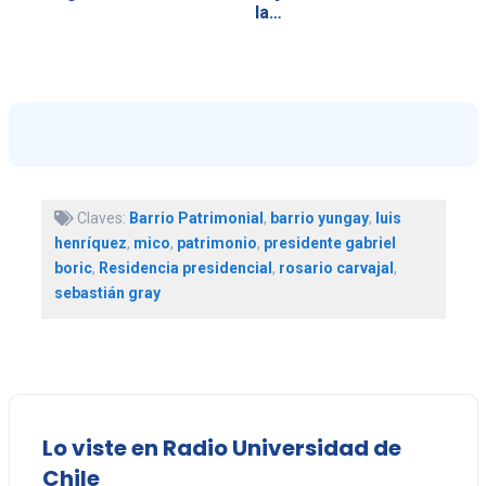
la…
Claves:
Barrio Patrimonial
,
barrio yungay
,
luis
henríquez
,
mico
,
patrimonio
,
presidente gabriel
boric
,
Residencia presidencial
,
rosario carvajal
,
sebastián gray
Lo viste en Radio Universidad de
Chile