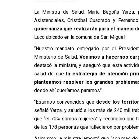
La Ministra de Salud, María Begoña Yarza, 
Asistenciales, Cristóbal Cuadrado y Fernand
gobernanza que realizarán para el manejo d
Luco ubicado en la comuna de San Miguel.
“Nuestro mandato entregado por el President
Ministerio de Salud.
Venimos a hacernos cargo
destacó la ministra, y aseguró que esta activi
salud de que
la estrategia de atención pri
planteamos resolver los grandes problemas 
desde ahí queríamos pararnos”.
“Estamos convencidos que
desde los territ
señaló Yarza, y saludó a los más de 240 mil trab
que “el 70% somos mujeres” y reconoció que ha
de las 178 personas que fallecieron por proble
Asimismo, la ministra lamentó que “son más de 