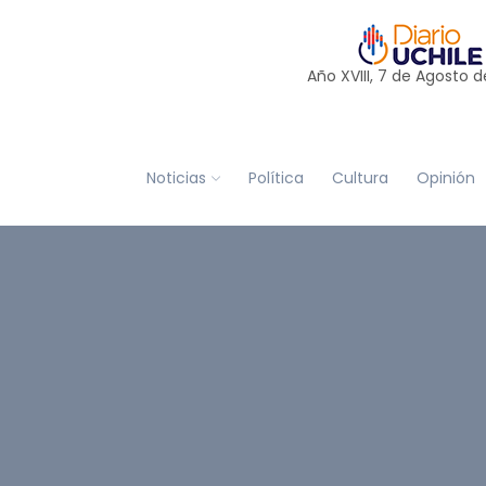
Año XVIII, 7 de
Agosto
d
Noticias
Política
Cultura
Opinión