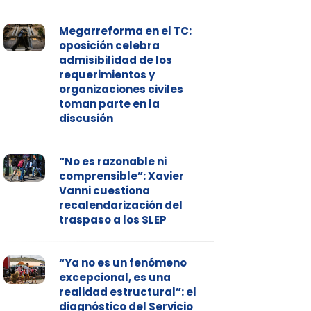
Megarreforma en el TC:
oposición celebra
admisibilidad de los
requerimientos y
organizaciones civiles
toman parte en la
discusión
“No es razonable ni
comprensible”: Xavier
Vanni cuestiona
recalendarización del
traspaso a los SLEP
“Ya no es un fenómeno
excepcional, es una
realidad estructural”: el
diagnóstico del Servicio