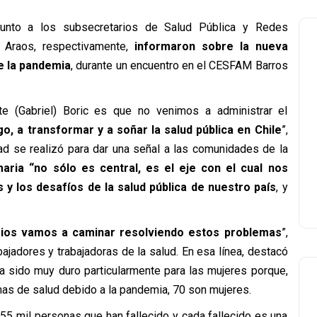
junto a los subsecretarios de Salud Pública y Redes
o Araos, respectivamente,
informaron sobre la nueva
e la pandemia
, durante un encuentro en el CESFAM Barros
e (Gabriel) Boric es que no venimos a administrar el
, a transformar y a soñar la salud pública en Chile
”,
dad se realizó para dar una señal a las comunidades de la
maria “no sólo es central, es el eje con el cual nos
y los desafíos de la salud pública de nuestro país
, y
orios vamos a caminar resolviendo estos problemas
”,
ajadores y trabajadoras de la salud. En esa línea, destacó
 sido muy duro particularmente para las mujeres porque,
mas de salud debido a la pandemia, 70 son mujeres.
55 mil personas que han fallecido y cada fallecido es una