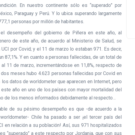
ndición. En nuestro continente sólo es “superado” por
México, Paraguay y Perú. Y lo ubica superando largamente
777,1 personas por millón de habitantes.
, el desempeño del gobierno de Piñera en este año, al
e enero de este año, de acuerdo al Ministerio de Salud, se
UCI por Covid; y el 11 de marzo lo estaban 971. Es decir,
87,1%. Y en cuanto a personas fallecidas, de un total de
5 al 11 de marzo, incrementándose en 11,8%, respecto de
e dos meses hubo 4.623 personas fallecidas por Covid en
n los datos de worldometer que aparecen en Internet, pero
 este año en uno de los países con mayor mortalidad del
 uno de los menos informados debidamente al respecto…
dable de su pésimo desempeño es que -de acuerdo a la
orldometer- Chile ha pasado a ser ¡el tercer país del
 en relación a su población! Así, sus 971 hospitalizados
 es “superado” a este respecto por Jordania, que con sus