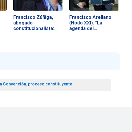
y
Francisco Zúñiga,
Francisco Arellano
abogado
(Nodo XXI): "La
constitucionalista:
agenda del…
"El…
la Convención
,
proceso constituyente