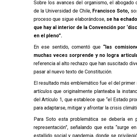
Sobre los avances del organismo, el abogado c
de la Universidad de Chile,
Francisco Soto,
sos
proceso que sigue elaborándose,
se ha echado
que hay al interior de la Convención por ‘disc
en el pleno”.
En ese sentido, comentó que
“las comisio
muchas veces sorprende y no logra articula
referencia al alto rechazo que han suscitado div
pasar al nuevo texto de Constitución.
El resultado más emblemático fue el del primer
artículos que originalmente planteaba la instanc
del Artículo 1, que establece que “el Estado pro
para adaptarse, mitigar y afrontar la crisis climát
Para Soto esta problemática se debería en p
representación”, señalando que esta “surge e
estallido social y pandemia, donde se privilegió