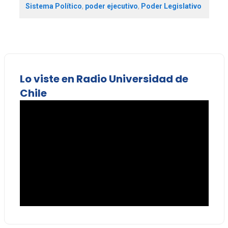
Sistema Político
,
poder ejecutivo
,
Poder Legislativo
Lo viste en Radio Universidad de
Chile