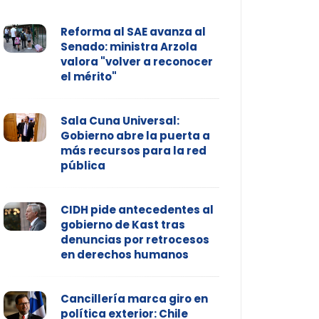
Reforma al SAE avanza al
Senado: ministra Arzola
valora "volver a reconocer
el mérito"
Sala Cuna Universal:
Gobierno abre la puerta a
más recursos para la red
pública
CIDH pide antecedentes al
gobierno de Kast tras
denuncias por retrocesos
en derechos humanos
Cancillería marca giro en
política exterior: Chile