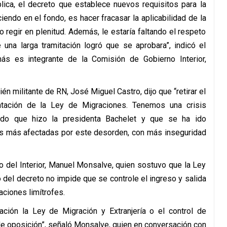
ública, el decreto que establece nuevos requisitos para la
iendo en el fondo, es hacer fracasar la aplicabilidad de la
regir en plenitud. Además, le estaría faltando el respeto
na larga tramitación logró que se aprobara”, indicó el
s es integrante de la Comisión de Gobierno Interior,
én militante de RN, José Miguel Castro, dijo que “retirar el
ntación de la Ley de Migraciones. Tenemos una crisis
ado que hizo la presidenta Bachelet y que se ha ido
las más afectadas por este desorden, con más inseguridad
o del Interior, Manuel Monsalve, quien sostuvo que la Ley
o del decreto no impide que se controle el ingreso y salida
aciones limítrofes.
cación la Ley de Migración y Extranjería o el control de
de oposición”, señaló Monsalve, quien en conversación con