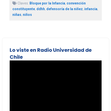
Claves:
Bloque por la Infancia
,
convención
constituyente
,
ddhh
,
defensoría de la niñez
,
infancia
,
niñas
,
niños
Lo viste en Radio Universidad de
Chile