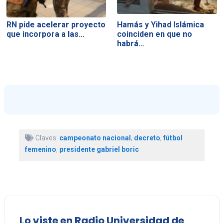
RN pide acelerar proyecto
Hamás y Yihad Islámica
que incorpora a las…
coinciden en que no
habrá…
Claves:
campeonato nacional
,
decreto
,
fútbol
femenino
,
presidente gabriel boric
Lo viste en Radio Universidad de