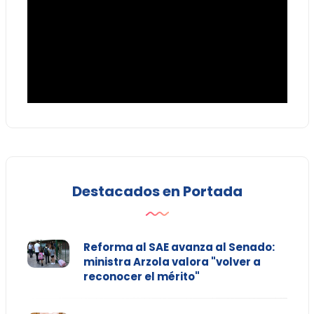
Destacados en Portada
Reforma al SAE avanza al Senado:
ministra Arzola valora "volver a
reconocer el mérito"